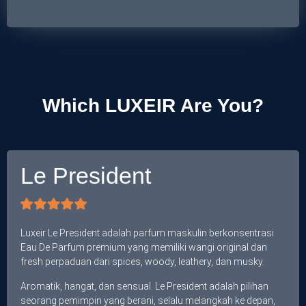
Which LUXEIR Are You?
Le President
Luxeir Le President adalah parfum maskulin berkonsentrasi
Eau De Parfum premium yang memiliki wangi original dan
fresh perpaduan dari spices, woody, leathery, dan musky.
Aromatik, hangat, dan sensual. Le President adalah pilihan
seorang pemimpin yang berani, selalu melangkah ke depan,