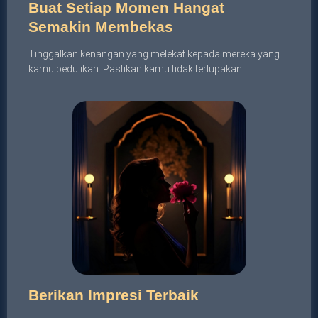
Buat Setiap Momen Hangat
Semakin Membekas
Tinggalkan kenangan yang melekat kepada mereka yang
kamu pedulikan. Pastikan kamu tidak terlupakan.
Berikan Impresi Terbaik