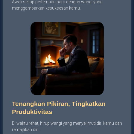
Awali setiap pertemuan baru dengan wangi yang
menggambarkan kesuksesan kamu.
Tenangkan Pikiran, Tingkatkan
Produktivitas
Di waktu rehat, hirup wangi yang menyelimuti diri kamu dan
remajakan diri.