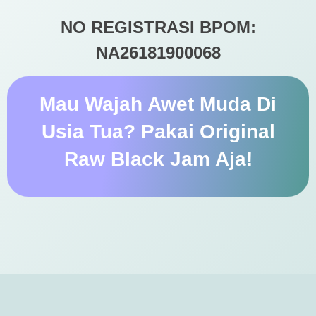
Cara Penggunaan
Gunakan Original Raw Black Jam cukup
seujung jari setelah pembersihan wajah
pada pagi dan malam hari
ISI: 50Ml & 9Ml
NO REGISTRASI BPOM:
NA26181900068
Mau Wajah Awet Muda Di
Usia Tua? Pakai Original
Raw Black Jam Aja!